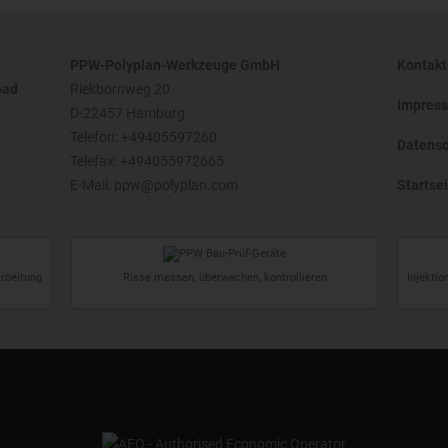
PPW-Polyplan-Werkzeuge GmbH
Kontakt
oad
Riekbornweg 20
Impres
D-22457 Hamburg
Telefon:
+49405597260
Datensc
Telefax: +494055972665
E-Mail:
ppw@polyplan.com
Startsei
arbeitung
Risse messen, überwachen, kontrollieren
Injekti