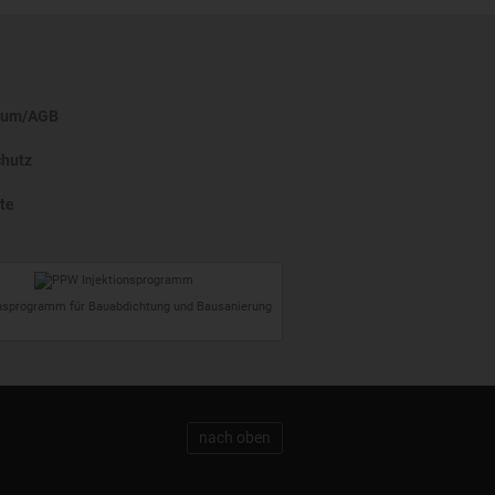
sum/AGB
hutz
te
onsprogramm für Bauabdichtung und Bausanierung
nach oben