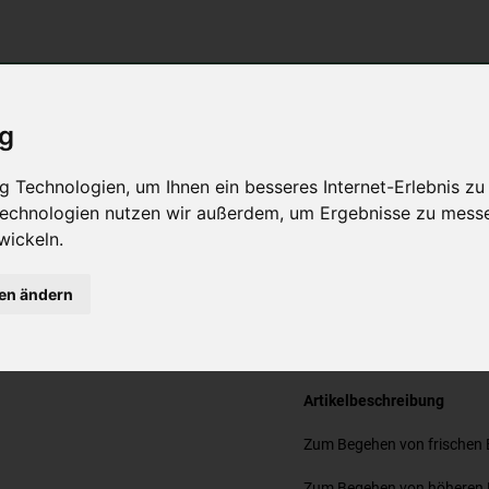
Suchen
Ihr kompe
ig
Begehen
Aufbringen
Abfüllen
von
und
mischen
 Technologien, um Ihnen ein besseres Internet-Erlebnis zu
r
Böden
Glätten
entleeren
 Technologien nutzen wir außerdem, um Ergebnisse zu mess
wickeln.
Slipper mit stumpfen Nägeln
gen ändern
umpfen Nägeln
Artikelbeschreibung
Zum Begehen von frischen
Zum Begehen von höheren 