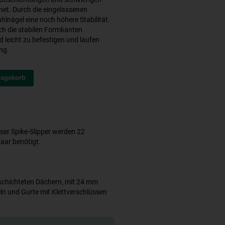
et. Durch die eingelassenen
hlnägel eine noch höhere Stabilität.
rch die stabilen Formkanten
d leicht zu befestigen und laufen
ng.
ragekorb
ser Spike-Slipper werden 22
aar benötigt.
schichteten Dächern, mit 24 mm
n und Gurte mit Klettverschlüssen