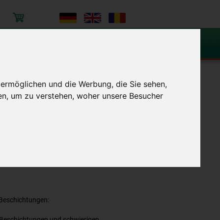
PPW-POLYPLAN-WERKZEUGE GmbH
tenter Partner für das richtige Werkzeug!
Kleine
Hilfs-
Arbeitsschutz
 ermöglichen und die Werbung, die Sie sehen,
werkzeuge
en, um zu verstehen, woher unsere Besucher
 Beschichtungen:
Beschichtungen und schwierigen