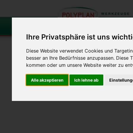
Ihre Privatsphäre ist uns wicht
Fellroller
Laminier-
und
und
Diese Website verwendet Cookies und Targeting
Pinsel
Entlüftungsrolle
besser an Ihre Bedürfnisse anzupassen. Diese
kommen oder um unsere Website weiter zu ent
Begehen von Böden
Nagelsohlen
Spike-
Alle akzeptieren
Ich lehne ab
Einstellun
Spike-Slipper mit st
Artikel-Nr.: 3700S