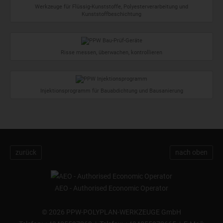
Werkzeuge für Flüssig-Kunststoffe, Polyesterverarbeitung und
Kunststoffbeschichtung
Risse messen, überwachen, kontrollieren
Injektionsprogramm für Bauabdichtung und Bausanierung
zurück
nach oben
AEO - Authorised Economic Operator
©
2026 PPW-POLYPLAN-WERKZEUGE GmbH